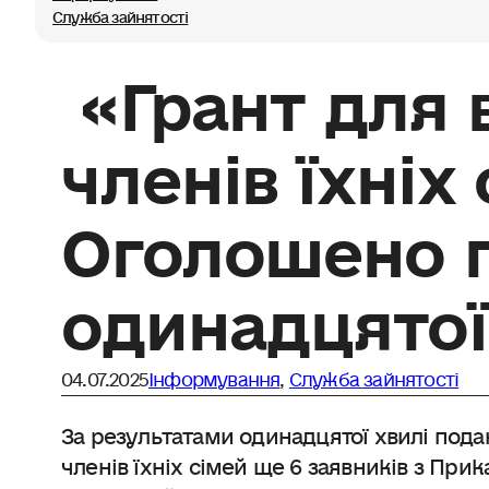
Служба зайнятості
«Грант для 
членів їхніх
Оголошено 
одинадцятої
04.07.2025
Інформування
,
Служба зайнятості
За результатами одинадцятої хвилі пода
членів їхніх сімей ще 6 заявників з Пр