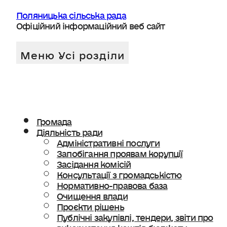
Поляницька сільська рада
Офіційний інформаційний веб сайт
Громада
Діяльність ради
Адміністративні послуги
Запобігання проявам корупції
Засідання комісій
Консультації з громадськістю
Нормативно-правова база
Очищення влади
Проєкти рішень
Публічні закупівлі, тендери, звіти про
використання коштів бюджету