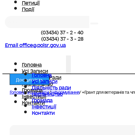
Петиції
Події
Пошук
(03434) 37 - 2 - 40
(03434) 37 - 3 - 28
Email office@polsr.gov.ua
Головна
Усі Записи
Головна
Діяльність Ради
Доступність
Усі записи
Керівництво
Діяльність ради
Громада
Головна
/
Усі розділи
/
Інформування
/
«Грант для ветеранів та ч
Керівництво
Інвестиції
Громада
Контакти
Інвестиції
Контакти