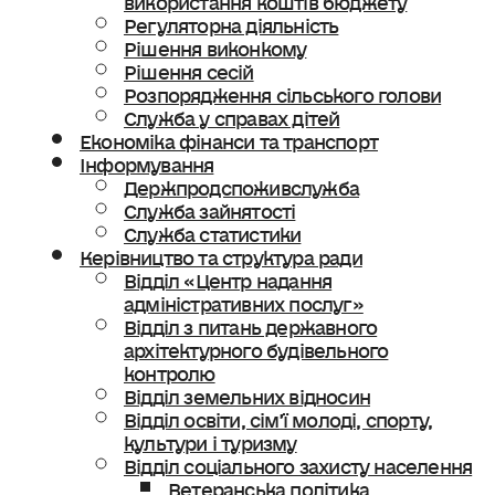
Регуляторна діяльність
Рішення виконкому
Рішення сесій
Розпорядження сільського голови
Служба у справах дітей
Економіка фінанси та транспорт
Інформування
Держпродспоживслужба
Служба зайнятості
Служба статистики
Керівництво та структура ради
Відділ «Центр надання
адміністративних послуг»
Відділ з питань державного
архітектурного будівельного
контролю
Відділ земельних відносин
Відділ освіти, сімʼї молоді, спорту,
культури і туризму
Відділ соціального захисту населення
Ветеранська політика