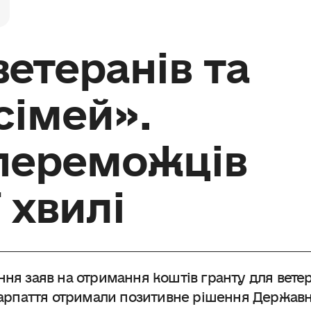
ветеранів та
 сімей».
переможців
 хвилі
ння заяв на отримання коштів гранту для ветер
икарпаття отримали позитивне рішення Держав