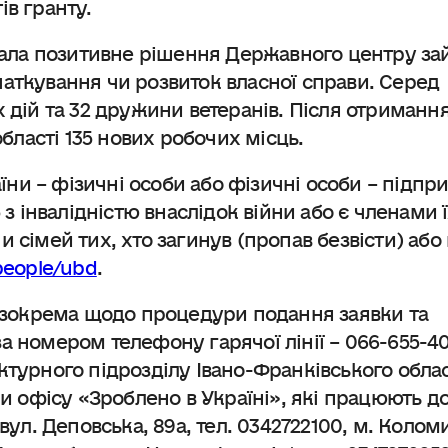
ів гранту.
имала позитивне рішення Державного центру за
аткування чи розвиток власної справи. Серед
 дій та 32 дружини ветеранів. Після отриманн
області 135 нових робочих місць.
и – фізичні особи або фізичні особи – підпри
 з інвалідністю внаслідок війни або є членами 
 сімей тих, хто загинув (пропав безвісти) аб
people/ubd
.
, зокрема щодо процедури подання заявки та
 номером телефону гарячої лінії – 066-655-40
ктурного підрозділу Івано-Франківського обла
и офісу «Зроблено в Україні», які працюють д
ул. Деповська, 89а, тел. 0342722100, м. Коломи