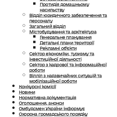
Протидія домашньому
насильству
Відділ юридичного забезпечення та
персоналу
Загальний відділ
Містобудування та архітектура
Генеральне планування
Детальні плани території
Рекламні об’єкти
Сектор економіки, туризму та
інвестиційної діяльності
Сектор з кадрової та інформаційної
роботи
Вілліл з надзвичайних ситуацій та
мобілізаційної роботи
Конкурсні комісії
Новини
Нормативна документація
Оголошення, анонси
Омбудсмен України інформує
Охорона громадського порядку