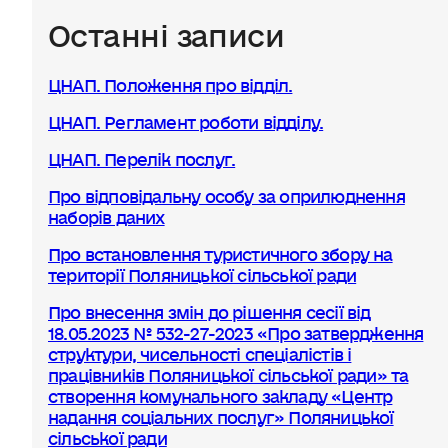
Останні записи
ЦНАП. Положення про відділ.
ЦНАП. Регламент роботи відділу.
ЦНАП. Перелік послуг.
Про відповідальну особу за оприлюднення
наборів даних
Про встановлення туристичного збору на
території Поляницької сільської ради
Про внесення змін до рішення сесії від
18.05.2023 № 532-27-2023 «Про затвердження
структури, чисельності спеціалістів і
працівників Поляницької сільської ради» та
створення комунального закладу «Центр
надання соціальних послуг» Поляницької
сільської ради