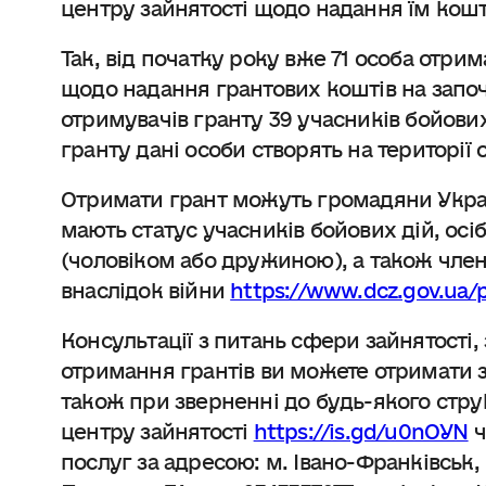
центру зайнятості щодо надання їм кошт
Так, від початку року вже 71 особа отр
щодо надання грантових коштів на започ
отримувачів гранту 39 учасників бойових
гранту дані особи створять на території 
Отримати грант можуть громадяни Україн
мають статус учасників бойових дій, осіб
(чоловіком або дружиною), а також члени
внаслідок війни
https://www.dcz.gov.ua/
Консультації з питань сфери зайнятості
отримання грантів ви можете отримати за
також при зверненні до будь-якого стру
центру зайнятості
https://is.gd/u0nOYN
ч
послуг за адресою: м. Івано-Франківськ, в