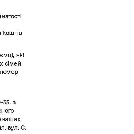
йнятості
я коштів
ємці, які
їх сімей
о помер
-33, а
сного
о ваших
я, вул. С.