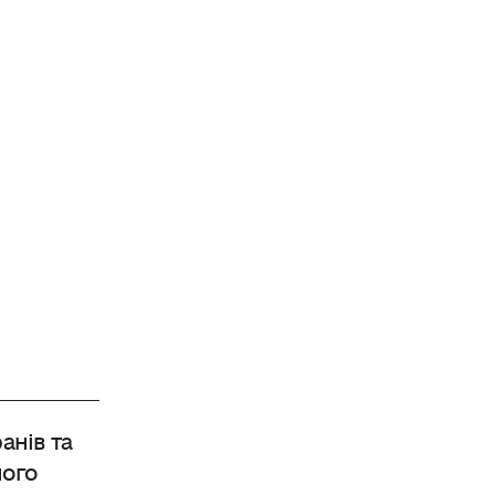
анів та
ного