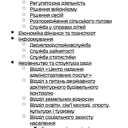
Регуляторна діяльність
Рішення виконкому
Рішення сесій
Розпорядження сільського голови
Служба у справах дітей
Економіка фінанси та транспорт
Інформування
Держпродспоживслужба
Служба зайнятості
Служба статистики
Керівництво та структура ради
Відділ «Центр надання
адміністративних послуг»
Відділ з питань державного
архітектурного будівельного
контролю
Відділ земельних відносин
Відділ освіти, сімʼї молоді, спорту,
культури і туризму
Відділ соціального захисту
населення
Ветеранська політика