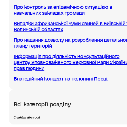
Про контроль за епідемічною ситуацією в
навчальних закладах громади
Випадки африканської чуми свиней в Київській 
Волинській областях
Про надання дозволу на розроблення детально
плану територій
Інформація про діяльність Консультаційного
центру Уповноваженого Верховної Ради України
прав людини
Благодійний концерт на полонині Перці.
Всі категорії розділу
Служба зайнятості