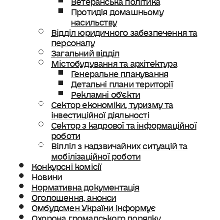
Протидія домашньому
насильству
Відділ юридичного забезпечення та
персоналу
Загальний відділ
Містобудування та архітектура
Генеральне планування
Детальні плани території
Рекламні об’єкти
Сектор економіки, туризму та
інвестиційної діяльності
Сектор з кадрової та інформаційної
роботи
Вілліл з надзвичайних ситуацій та
мобілізаційної роботи
Конкурсні комісії
Новини
Нормативна документація
Оголошення, анонси
Омбудсмен України інформує
Охорона громадського порядку