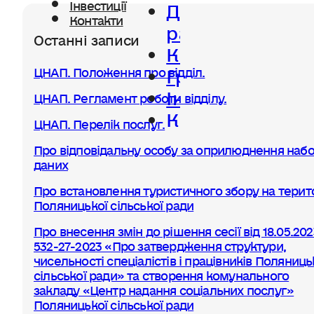
Діяльність
Інвестиції
Контакти
ради
Останні записи
Керівництво
Громада
ЦНАП. Положення про відділ.
Інвестиції
ЦНАП. Регламент роботи відділу.
Контакти
ЦНАП. Перелік послуг.
Про відповідальну особу за оприлюднення набо
даних
Про встановлення туристичного збору на терито
Поляницької сільської ради
Про внесення змін до рішення сесії від 18.05.20
532-27-2023 «Про затвердження структури,
чисельності спеціалістів і працівників Поляниць
сільської ради» та створення комунального
закладу «Центр надання соціальних послуг»
Поляницької сільської ради