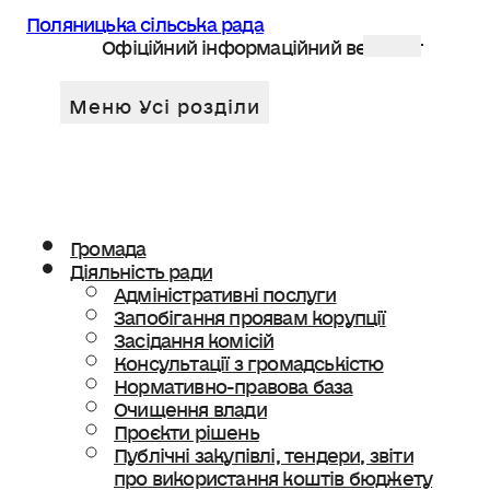
Поляницька сільська рада
Офіційний інформаційний веб сайт
Громада
Діяльність ради
Адміністративні послуги
Запобігання проявам корупції
Засідання комісій
Консультації з громадськістю
Нормативно-правова база
Очищення влади
Проєкти рішень
Публічні закупівлі, тендери, звіти
про використання коштів бюджету