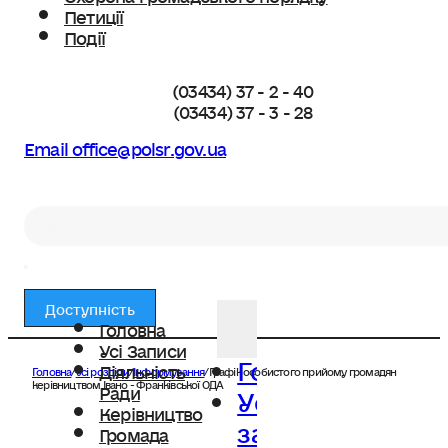
Петиції
Події
(03434) 37 - 2 - 40
(03434) 37 - 3 - 28
Email office@polsr.gov.ua
Пошук
Доступність
Головна
Усі Записи
Головна
Діяльність
Головна
/
Усі розділи
/
Інформування
/
Графік особистого прийому громадян
Усі
керівництвом Івано - Франківської ОДА
Ради
Керівництво
записи
Громада