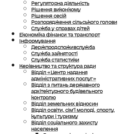
Регуляторна діяльність
Рішення виконкому
Рішення сесій
Розпорядження сільського голови
Служба у справах дітей
Економіка фінанси та транспорт
Інформування
Держпродспоживслужба
Служба зайнятості
Служба статистики
Керівництво та структура ради
Відділ «Центр надання
адміністративних послуг»
Відділ з питань державного
архітектурного будівельного
контролю
Відділ земельних відносин
Відділ освіти, сімʼї молоді, спорту,
культури і туризму
Відділ соціального захисту
населення
Ветеранська політика