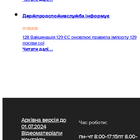
Держпродспоживслужба інформує
07.08.2026
128 Вакцинація 129 ЄС оновлює правила імпорту 129
посіви сої
Читати далі...
Архівна версія до
Час роботи:
01.07.2024
Відеоматеріали
пн-чт 8:00-17:15
пт 8.00-
Контакти