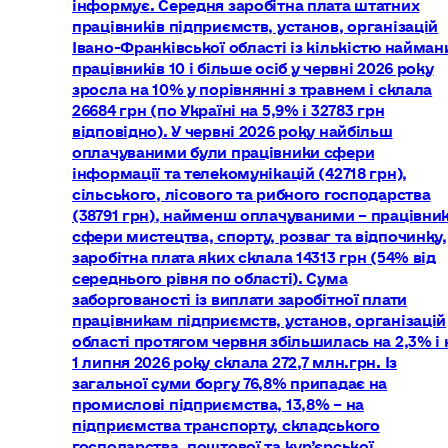
інформує. Середня заробітна плата штатних
працівників підприємств, установ, організацій
Івано-Франківської області із кількістю найман
працівників 10 і більше осіб у червні 2026 року
зросла на 10% у порівнянні з травнем і склала
26684 грн (по Україні на 5,9% і 32783 грн
відповідно). У червні 2026 року найбільш
оплачуваними були працівники сфери
інформації та телекомунікацій (42718 грн),
сільського, лісового та рибного господарства
(38791 грн), найменш оплачуваними – працівни
сфери мистецтва, спорту, розваг та відпочинку,
заробітна плата яких склала 14313 грн (54% від
середнього рівня по області). Сума
заборгованості із виплати заробітної плати
працівникам підприємств, установ, організацій
області протягом червня збільшилась на 2,3% і 
1 липня 2026 року склала 272,7 млн.грн. Із
загальної суми боргу 76,8% припадає на
промислові підприємства, 13,8% – на
підприємства транспорту, складського
господарства, поштової та кур’єрської