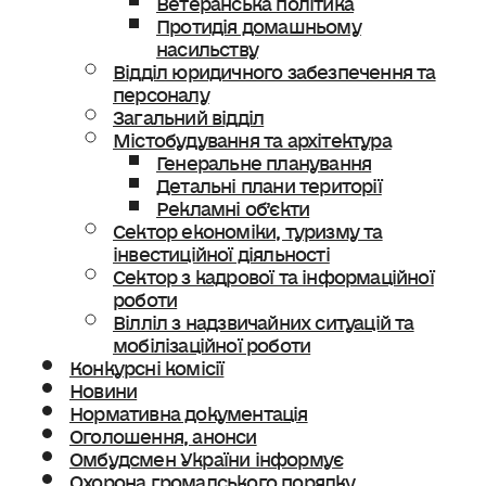
Протидія домашньому
насильству
Відділ юридичного забезпечення та
персоналу
Загальний відділ
Містобудування та архітектура
Генеральне планування
Детальні плани території
Рекламні об’єкти
Сектор економіки, туризму та
інвестиційної діяльності
Сектор з кадрової та інформаційної
роботи
Вілліл з надзвичайних ситуацій та
мобілізаційної роботи
Конкурсні комісії
Новини
Нормативна документація
Оголошення, анонси
Омбудсмен України інформує
Охорона громадського порядку