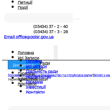
Петиції
Події
Пошук
(03434) 37 - 2 - 40
(03434) 37 - 3 - 28
Email office@polsr.gov.ua
Головна
Усі Записи
Головна
Діяльність Ради
Доступність
Усі записи
Керівництво
Діяльність ради
Громада
Головна
/
Усі розділи
/
Керівництво та структура ради
/
Вілліл з н
Керівництво
Інвестиції
територіальної громади!
Громада
Контакти
Інвестиції
Контакти