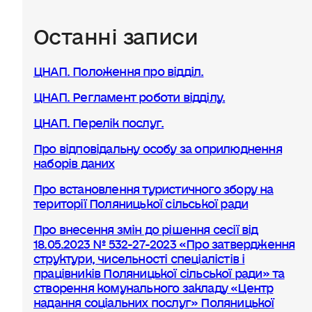
Останні записи
ЦНАП. Положення про відділ.
ЦНАП. Регламент роботи відділу.
ЦНАП. Перелік послуг.
Про відповідальну особу за оприлюднення
наборів даних
Про встановлення туристичного збору на
території Поляницької сільської ради
Про внесення змін до рішення сесії від
18.05.2023 № 532-27-2023 «Про затвердження
структури, чисельності спеціалістів і
працівників Поляницької сільської ради» та
створення комунального закладу «Центр
надання соціальних послуг» Поляницької