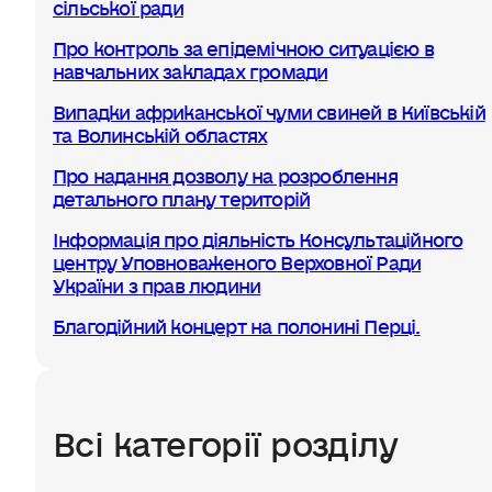
сільської ради
Про контроль за епідемічною ситуацією в
навчальних закладах громади
Випадки африканської чуми свиней в Київській
та Волинській областях
Про надання дозволу на розроблення
детального плану територій
Інформація про діяльність Консультаційного
центру Уповноваженого Верховної Ради
України з прав людини
Благодійний концерт на полонині Перці.
Всі категорії розділу