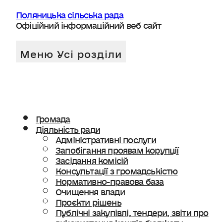
Поляницька сільська рада
Офіційний інформаційний веб сайт
Громада
Діяльність ради
Адміністративні послуги
Запобігання проявам корупції
Засідання комісій
Консультації з громадськістю
Нормативно-правова база
Очищення влади
Проєкти рішень
Публічні закупівлі, тендери, звіти про
використання коштів бюджету