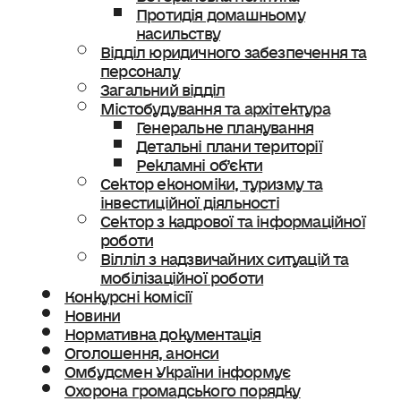
Протидія домашньому
насильству
Відділ юридичного забезпечення та
персоналу
Загальний відділ
Містобудування та архітектура
Генеральне планування
Детальні плани території
Рекламні об’єкти
Сектор економіки, туризму та
інвестиційної діяльності
Сектор з кадрової та інформаційної
роботи
Вілліл з надзвичайних ситуацій та
мобілізаційної роботи
Конкурсні комісії
Новини
Нормативна документація
Оголошення, анонси
Омбудсмен України інформує
Охорона громадського порядку