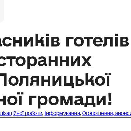
сників готелів
сторанних
Поляницької
ної громади!
ілізаційної роботи
,
Інформування
,
Оголошення, анонс