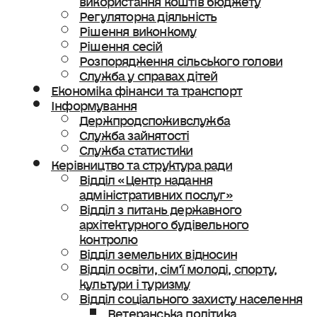
Регуляторна діяльність
Рішення виконкому
Рішення сесій
Розпорядження сільського голови
Служба у справах дітей
Економіка фінанси та транспорт
Інформування
Держпродспоживслужба
Служба зайнятості
Служба статистики
Керівництво та структура ради
Відділ «Центр надання
адміністративних послуг»
Відділ з питань державного
архітектурного будівельного
контролю
Відділ земельних відносин
Відділ освіти, сімʼї молоді, спорту,
культури і туризму
Відділ соціального захисту населення
Ветеранська політика