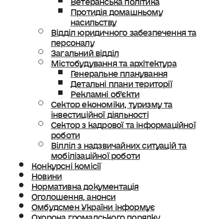
Протидія домашньому
насильству
Відділ юридичного забезпечення та
персоналу
Загальний відділ
Містобудування та архітектура
Генеральне планування
Детальні плани території
Рекламні об’єкти
Сектор економіки, туризму та
інвестиційної діяльності
Сектор з кадрової та інформаційної
роботи
Вілліл з надзвичайних ситуацій та
мобілізаційної роботи
Конкурсні комісії
Новини
Нормативна документація
Оголошення, анонси
Омбудсмен України інформує
Охорона громадського порядку