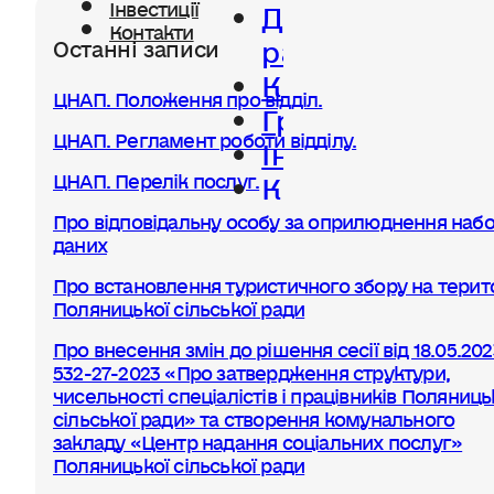
Діяльність
Інвестиції
Контакти
ради
Останні записи
Керівництво
ЦНАП. Положення про відділ.
Громада
ЦНАП. Регламент роботи відділу.
Інвестиції
Контакти
ЦНАП. Перелік послуг.
Про відповідальну особу за оприлюднення набо
даних
Про встановлення туристичного збору на терито
Поляницької сільської ради
Про внесення змін до рішення сесії від 18.05.20
532-27-2023 «Про затвердження структури,
чисельності спеціалістів і працівників Поляниць
сільської ради» та створення комунального
закладу «Центр надання соціальних послуг»
Поляницької сільської ради