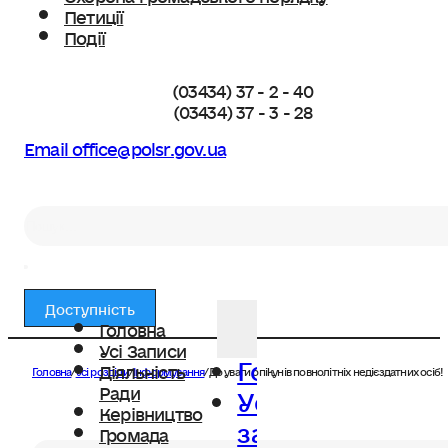
Петиції
Події
(03434) 37 - 2 - 40
(03434) 37 - 3 - 28
Email office@polsr.gov.ua
Пошук
Доступність
Головна
Усі Записи
Головна
Діяльність
Головна
/
Усі розділи
/
Інформування
/
До уваги опікунів повнолітніх недієздатних осіб!
Усі
Ради
Керівництво
записи
Громада