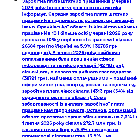
2026 року Головне управління статистики
інформує. Середня заробітна плата штатних
працівників підприємств, установ, організацій
Івано-Франківської області із кількістю найман
працівників 10 і більше осіб у червні 2026 року
зросла на 10% у порівнянні з травнем і склала
26684 грн (по Україні на 5,9% і 32783 грн
відповідно). У червні 2026 року найбільш
оплачуваними були працівники сфери
інформації та телекомунікацій (42718 грн),
сільського, лісового та рибного господарства
(38791 грн), найменш оплачуваними – працівни
сфери мистецтва, спорту, розваг та відпочинку,
заробітна плата яких склала 14313 грн (54% від
середнього рівня по області). Сума
заборгованості із виплати заробітної плати
працівникам підприємств, установ, організацій
області протягом червня збільшилась на 2,3% і 
1 липня 2026 року склала 272,7 млн.грн. Із
загальної суми боргу 76,8% припадає на
промислові підприємства, 13,8% – на