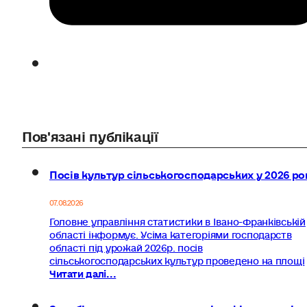
Пов'язані публікації
Посів культур сільськогосподарських у 2026 ро
07.08.2026
Головне управління статистики в Івано-Франківській
області інформує. Усіма категоріями господарств
області під урожай 2026р. посів
сільськогосподарських культур проведено на площі
Читати далі...
Заробітна плата штатних працівників у червні