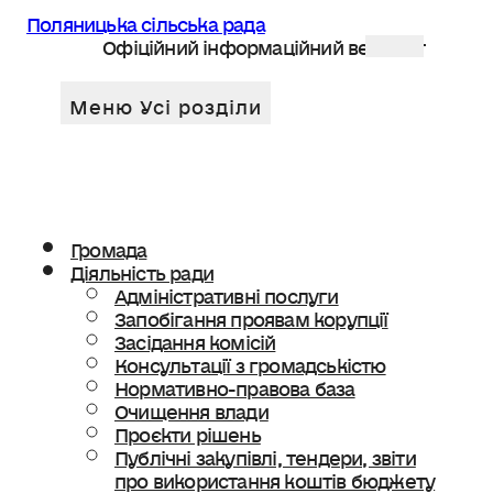
Поляницька сільська рада
Офіційний інформаційний веб сайт
Громада
Діяльність ради
Адміністративні послуги
Запобігання проявам корупції
Засідання комісій
Консультації з громадськістю
Нормативно-правова база
Очищення влади
Проєкти рішень
Публічні закупівлі, тендери, звіти
про використання коштів бюджету