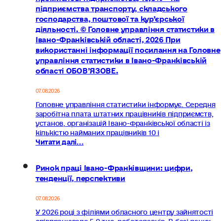
підприємства транспорту, складського
господарства, поштової та кур’єрської
діяльності. © Головне управління статистики в
Івано-Франківській області, 2026 При
використанні інформації посилання на Головне
управління статистики в Івано-Франківській
області ОБОВ’ЯЗОВЕ.
07.08.2026
Головне управління статистики інформує. Середня
заробітна плата штатних працівників підприємств,
установ, організацій Івано-Франківської області із
кількістю найманих працівників 10 і
Читати далі...
Ринок праці Івано-Франківщини: цифри,
тенденції, перспективи
07.08.2026
У 2026 році з філіями обласного центру зайнятості
співпрацювало 5,0 тис. роботодавців. В базі даних