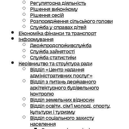
Регуляторна діяльність
Рішення виконкому
Рішення сесій
Розпорядження сільського голови
Служба у справах дітей
Економіка фінанси та транспорт
Інформування
Держпродспоживслужба
Служба зайнятості
Служба статистики
Керівництво та структура ради
Відділ «Центр надання
адміністративних послуг»
Відділ з питань державного
архітектурного будівельного
контролю
Відділ земельних відносин
Відділ освіти, сімʼї молоді, спорту,
культури і туризму
Відділ соціального захисту
населення
Ветеранська політика