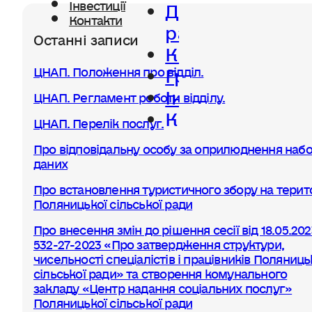
Діяльність
Інвестиції
Контакти
ради
Останні записи
Керівництво
Громада
ЦНАП. Положення про відділ.
Інвестиції
ЦНАП. Регламент роботи відділу.
Контакти
ЦНАП. Перелік послуг.
Про відповідальну особу за оприлюднення набо
даних
Про встановлення туристичного збору на терито
Поляницької сільської ради
Про внесення змін до рішення сесії від 18.05.20
532-27-2023 «Про затвердження структури,
чисельності спеціалістів і працівників Поляниць
сільської ради» та створення комунального
закладу «Центр надання соціальних послуг»
Поляницької сільської ради