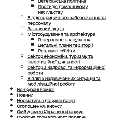
Протидія домашньому
насильству
Відділ юридичного забезпечення та
персоналу
Загальний відділ
Містобудування та архітектура
Генеральне планування
Детальні плани території
Рекламні об’єкти
Сектор економіки, туризму та
інвестиційної діяльності
Сектор з кадрової та інформаційної
роботи
Вілліл з надзвичайних ситуацій та
мобілізаційної роботи
Конкурсні комісії
Новини
Нормативна документація
Оголошення, анонси
Омбудсмен України інформує
Охорона громадського порядку