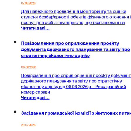
07.08.2026
Для належного проведення моніторингу та оцінки
ступеня безбар’єрності об’єктів фізичного оточення 
послуг для осіб з інвалідністю, що розташовані на
Читати далі...
Повідомлення про оприлюднення проєкту
документа державного планування та звіту про
стратегічну екологічну оцінку
06.08.2026
Повідомлення про оприлюднення проєкту документ
державного планування та звіту про стратегічну
екологічну оцінку від 06.08.2026 р. Реєстраційний
номер справи
Читати далі...
Засідання громадської комісії з житлових пита
20.07.2026