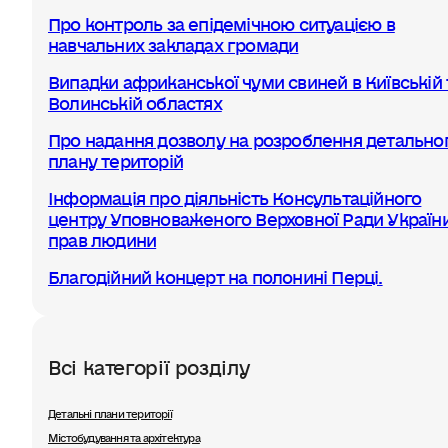
Про контроль за епідемічною ситуацією в
навчальних закладах громади
Випадки африканської чуми свиней в Київській 
Волинській областях
Про надання дозволу на розроблення детально
плану територій
Інформація про діяльність Консультаційного
центру Уповноваженого Верховної Ради України
прав людини
Благодійний концерт на полонині Перці.
Всі категорії розділу
Детальні плани території
Містобудування та архітектура