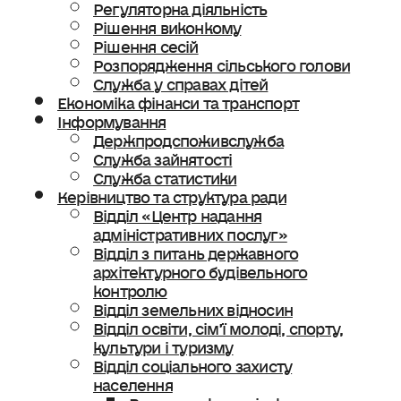
Регуляторна діяльність
Рішення виконкому
Рішення сесій
Розпорядження сільського голови
Служба у справах дітей
Економіка фінанси та транспорт
Інформування
Держпродспоживслужба
Служба зайнятості
Служба статистики
Керівництво та структура ради
Відділ «Центр надання
адміністративних послуг»
Відділ з питань державного
архітектурного будівельного
контролю
Відділ земельних відносин
Відділ освіти, сімʼї молоді, спорту,
культури і туризму
Відділ соціального захисту
населення
Ветеранська політика