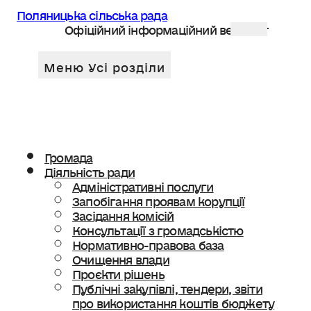
Поляницька сільська рада
Офіційний інформаційний веб сайт
Громада
Діяльність ради
Адміністративні послуги
Запобігання проявам корупції
Засідання комісій
Консультації з громадськістю
Нормативно-правова база
Очищення влади
Проєкти рішень
Публічні закупівлі, тендери, звіти
про використання коштів бюджету