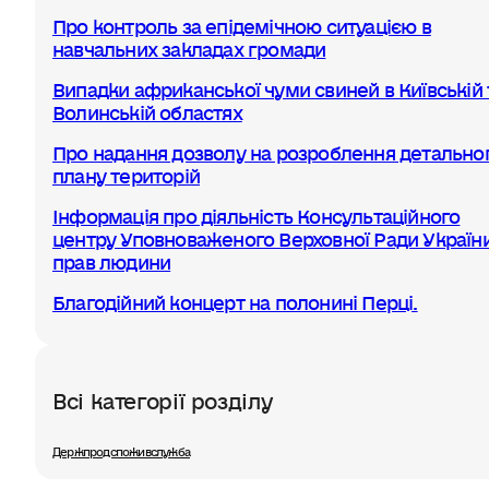
Про контроль за епідемічною ситуацією в
навчальних закладах громади
Випадки африканської чуми свиней в Київській 
Волинській областях
Про надання дозволу на розроблення детально
плану територій
Інформація про діяльність Консультаційного
центру Уповноваженого Верховної Ради України
прав людини
Благодійний концерт на полонині Перці.
Всі категорії розділу
Держпродспоживслужба