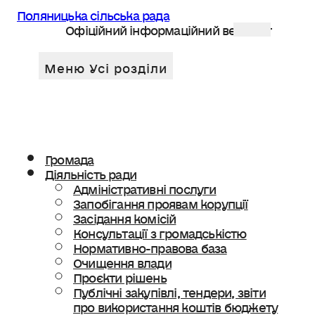
Поляницька сільська рада
Офіційний інформаційний веб сайт
Громада
Діяльність ради
Адміністративні послуги
Запобігання проявам корупції
Засідання комісій
Консультації з громадськістю
Нормативно-правова база
Очищення влади
Проєкти рішень
Публічні закупівлі, тендери, звіти
про використання коштів бюджету