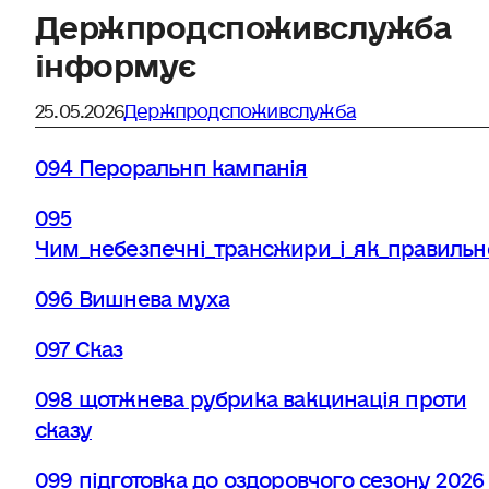
Держпродспоживслужба
інформує
25.05.2026
Держпродспоживслужба
094 Пероральнп кампанія
095
Чим_небезпечні_трансжири_і_як_правильн
096 Вишнева муха
097 Сказ
098 щотжнева рубрика вакцинація проти
сказу
099 підготовка до оздоровчого сезону 2026