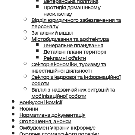
Протидія домашньому
насильству
Відділ юридичного забезпечення та
персоналу
Загальний відділ
Містобудування та архітектура
Генеральне планування
Детальні плани території
Рекламні об’єкти
Сектор економіки, туризму та
інвестиційної діяльності
Сектор з кадрової та інформаційної
роботи
Вілліл з надзвичайних ситуацій та
мобілізаційної роботи
Конкурсні комісії
Новини
Нормативна документація
Оголошення, анонси
Омбудсмен України інформує
Охорона громадського порядку