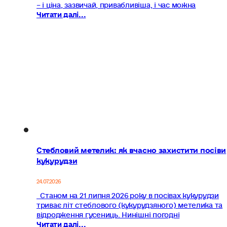
– і ціна, зазвичай, привабливіша, і час можна
Читати далі...
Стебловий метелик: як вчасно захистити посіви
кукурудзи
24.07.2026
Станом на 21 липня 2026 року в посівах кукурудзи
триває літ стеблового (кукурудзяного) метелика та
відродження гусениць. Нинішні погодні
Читати далі...