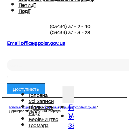
Петиції
Події
(03434) 37 - 2 - 40
(03434) 37 - 3 - 28
Email office@polsr.gov.ua
Пошук
Доступність
Головна
Усі Записи
Головна
Діяльність
Головна
/
Усі розділи
/
Інформування
/
Держпродспоживслужба
/
Усі
Держпродспоживслужба інформує
Ради
Керівництво
записи
Громада