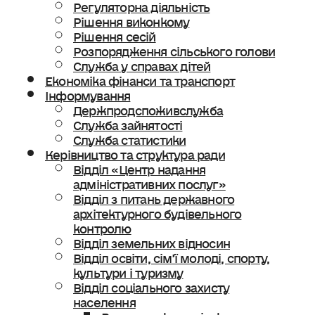
Регуляторна діяльність
Рішення виконкому
Рішення сесій
Розпорядження сільського голови
Служба у справах дітей
Економіка фінанси та транспорт
Інформування
Держпродспоживслужба
Служба зайнятості
Служба статистики
Керівництво та структура ради
Відділ «Центр надання
адміністративних послуг»
Відділ з питань державного
архітектурного будівельного
контролю
Відділ земельних відносин
Відділ освіти, сімʼї молоді, спорту,
культури і туризму
Відділ соціального захисту
населення
Ветеранська політика