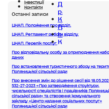
Діяльність
Інвестиції
Контакти
ради
Останні записи
Керівництво
Громада
ЦНАП. Положення про відділ.
Інвестиції
ЦНАП. Регламент роботи відділу.
Контакти
ЦНАП. Перелік послуг.
Про відповідальну особу за оприлюднення набо
даних
Про встановлення туристичного збору на терито
Поляницької сільської ради
Про внесення змін до рішення сесії від 18.05.20
532-27-2023 «Про затвердження структури,
чисельності спеціалістів і працівників Поляниць
сільської ради» та створення комунального
закладу «Центр надання соціальних послуг»
Поляницької сільської ради