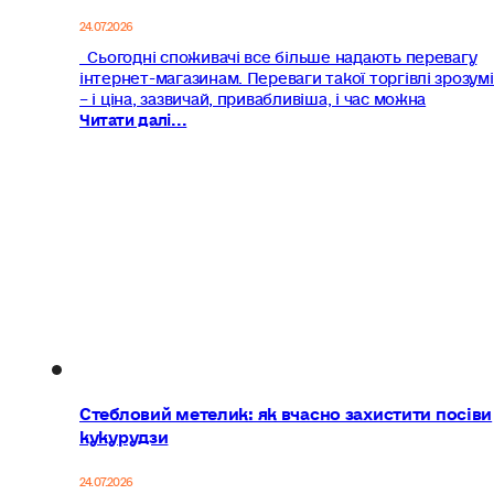
24.07.2026
Сьогодні споживачі все більше надають перевагу
інтернет-магазинам. Переваги такої торгівлі зрозумі
– і ціна, зазвичай, привабливіша, і час можна
Читати далі...
Стебловий метелик: як вчасно захистити посіви
кукурудзи
24.07.2026