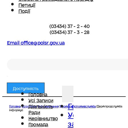
Петиції
Події
(03434) 37 - 2 - 40
(03434) 37 - 3 - 28
Email office@polsr.gov.ua
Пошук
Доступність
Головна
Усі Записи
Головна
Діяльність
Головна
/
Усі розділи
/
Інформування
/
Держпродспоживслужба
/
Держпродслужба
Усі
інформує
Ради
Керівництво
записи
Громада