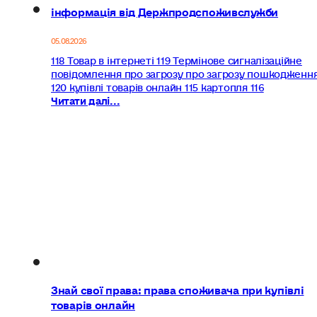
інформація від Держпродспоживслужби
05.08.2026
118 Товар в інтернеті 119 Термінове сигналізаційне
повідомлення про загрозу про загрозу пошкодженн
120 купівлі товарів онлайн 115 картопля 116
Читати далі...
Знай свої права: права споживача при купівлі
товарів онлайн