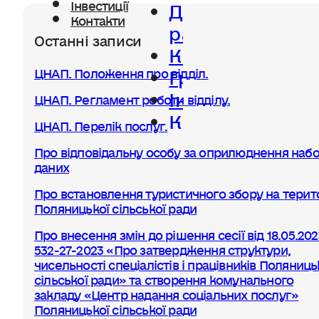
Діяльність
Інвестиції
Контакти
ради
Останні записи
Керівництво
Громада
ЦНАП. Положення про відділ.
Інвестиції
ЦНАП. Регламент роботи відділу.
Контакти
ЦНАП. Перелік послуг.
Про відповідальну особу за оприлюднення набо
даних
Про встановлення туристичного збору на терито
Поляницької сільської ради
Про внесення змін до рішення сесії від 18.05.20
532-27-2023 «Про затвердження структури,
чисельності спеціалістів і працівників Поляниць
сільської ради» та створення комунального
закладу «Центр надання соціальних послуг»
Поляницької сільської ради