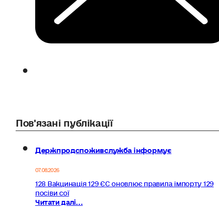
Пов'язані публікації
Держпродспоживслужба інформує
07.08.2026
128 Вакцинація 129 ЄС оновлює правила імпорту 129
посіви сої
Читати далі...