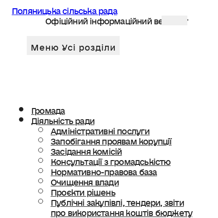
Поляницька сільська рада
Офіційний інформаційний веб сайт
Громада
Діяльність ради
Адміністративні послуги
Запобігання проявам корупції
Засідання комісій
Консультації з громадськістю
Нормативно-правова база
Очищення влади
Проєкти рішень
Публічні закупівлі, тендери, звіти
про використання коштів бюджету