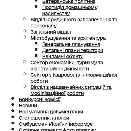
Протидія домашньому
насильству
Відділ юридичного забезпечення та
персоналу
Загальний відділ
Містобудування та архітектура
Генеральне планування
Детальні плани території
Рекламні об’єкти
Сектор економіки, туризму та
інвестиційної діяльності
Сектор з кадрової та інформаційної
роботи
Вілліл з надзвичайних ситуацій та
мобілізаційної роботи
Конкурсні комісії
Новини
Нормативна документація
Оголошення, анонси
Омбудсмен України інформує
Охорона громадського порядку