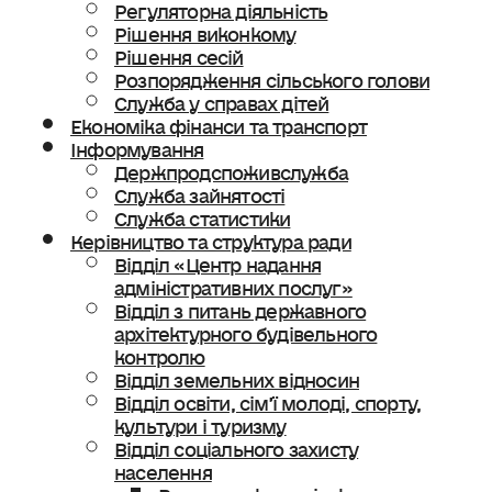
Регуляторна діяльність
Рішення виконкому
Рішення сесій
Розпорядження сільського голови
Служба у справах дітей
Економіка фінанси та транспорт
Інформування
Держпродспоживслужба
Служба зайнятості
Служба статистики
Керівництво та структура ради
Відділ «Центр надання
адміністративних послуг»
Відділ з питань державного
архітектурного будівельного
контролю
Відділ земельних відносин
Відділ освіти, сімʼї молоді, спорту,
культури і туризму
Відділ соціального захисту
населення
Ветеранська політика