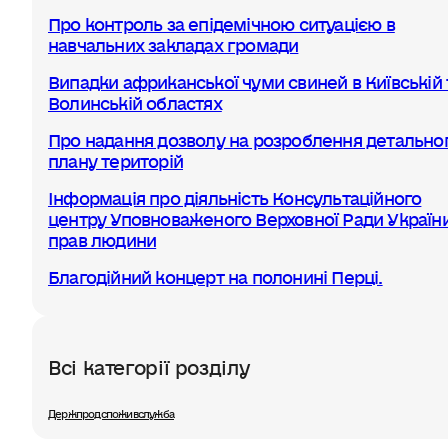
Про контроль за епідемічною ситуацією в
навчальних закладах громади
Випадки африканської чуми свиней в Київській 
Волинській областях
Про надання дозволу на розроблення детально
плану територій
Інформація про діяльність Консультаційного
центру Уповноваженого Верховної Ради України
прав людини
Благодійний концерт на полонині Перці.
Всі категорії розділу
Держпродспоживслужба