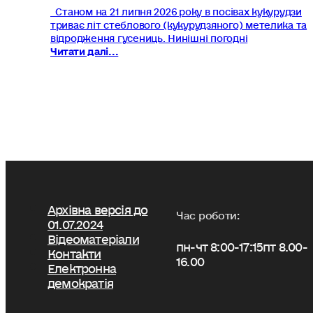
Станом на 21 липня 2026 року в посівах кукурудзи
триває літ стеблового (кукурудзяного) метелика та
відродження гусениць. Нинішні погодні
Читати далі...
Архівна версія до
Час роботи:
01.07.2024
Відеоматеріали
пн-чт 8:00-17:15
пт 8.00-
Контакти
16.00
Електронна
демократія