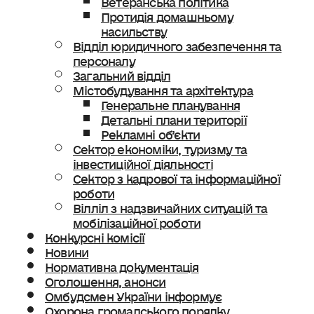
Протидія домашньому
насильству
Відділ юридичного забезпечення та
персоналу
Загальний відділ
Містобудування та архітектура
Генеральне планування
Детальні плани території
Рекламні об’єкти
Сектор економіки, туризму та
інвестиційної діяльності
Сектор з кадрової та інформаційної
роботи
Вілліл з надзвичайних ситуацій та
мобілізаційної роботи
Конкурсні комісії
Новини
Нормативна документація
Оголошення, анонси
Омбудсмен України інформує
Охорона громадського порядку