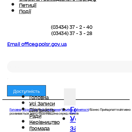
Петиції
Події
(03434) 37 - 2 - 40
(03434) 37 - 3 - 28
Email office@polsr.gov.ua
Пошук
Доступність
Головна
Усі Записи
Головна
Діяльність
Головна
/
Усі розділи
/
Інформування
/
Служба зайнятості
/
Бізнес Прикарпаття активно
Усі
розвивається: Івано-Франківщина серед лідерів
Ради
Керівництво
записи
Громада