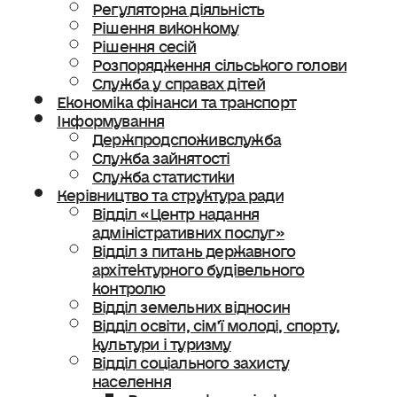
Регуляторна діяльність
Рішення виконкому
Рішення сесій
Розпорядження сільського голови
Служба у справах дітей
Економіка фінанси та транспорт
Інформування
Держпродспоживслужба
Служба зайнятості
Служба статистики
Керівництво та структура ради
Відділ «Центр надання
адміністративних послуг»
Відділ з питань державного
архітектурного будівельного
контролю
Відділ земельних відносин
Відділ освіти, сімʼї молоді, спорту,
культури і туризму
Відділ соціального захисту
населення
Ветеранська політика