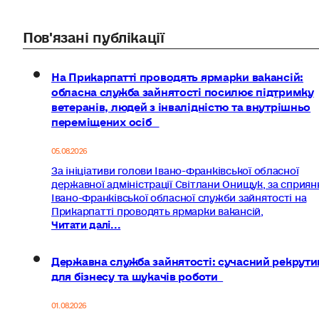
Пов'язані публікації
На Прикарпатті проводять ярмарки вакансій:
обласна служба зайнятості посилює підтримку
ветеранів, людей з інвалідністю та внутрішньо
переміщених осіб
05.08.2026
За ініціативи голови Івано-Франківської обласної
державної адміністрації Світлани Онищук, за сприян
Івано-Франківської обласної служби зайнятості на
Прикарпатті проводять ярмарки вакансій,
Читати далі...
Державна служба зайнятості: сучасний рекрути
для бізнесу та шукачів роботи
01.08.2026