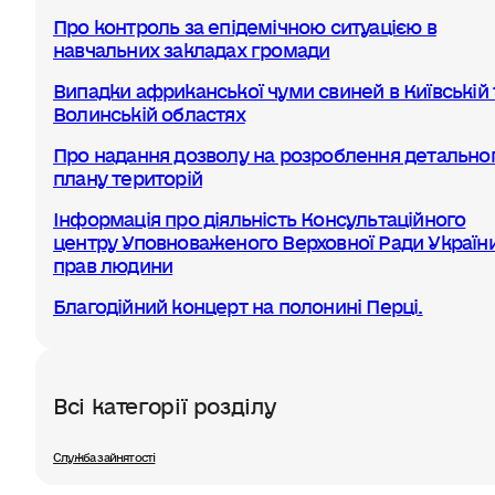
Про контроль за епідемічною ситуацією в
навчальних закладах громади
Випадки африканської чуми свиней в Київській 
Волинській областях
Про надання дозволу на розроблення детально
плану територій
Інформація про діяльність Консультаційного
центру Уповноваженого Верховної Ради України
прав людини
Благодійний концерт на полонині Перці.
Всі категорії розділу
Служба зайнятості