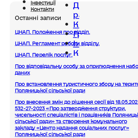
Діяльність
Інвестиції
Контакти
ради
Останні записи
Керівництво
Громада
ЦНАП. Положення про відділ.
Інвестиції
ЦНАП. Регламент роботи відділу.
Контакти
ЦНАП. Перелік послуг.
Про відповідальну особу за оприлюднення набо
даних
Про встановлення туристичного збору на терито
Поляницької сільської ради
Про внесення змін до рішення сесії від 18.05.20
532-27-2023 «Про затвердження структури,
чисельності спеціалістів і працівників Поляниць
сільської ради» та створення комунального
закладу «Центр надання соціальних послуг»
Поляницької сільської ради