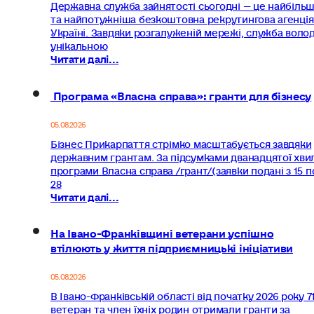
Державна служба зайнятості сьогодні — це найбіль
та найпотужніша безкоштовна рекрутингова агенція
Україні. Завдяки розгалуженій мережі, служба волод
унікальною
Читати далі...
Програма «Власна справа»: гранти для бізнесу
05.08.2026
Бізнес Прикарпаття стрімко масштабується завдяки
державним грантам. За підсумками дванадцятої хви
програми Власна справа /грант/(заявки подані з 15 п
28
Читати далі...
На Івано-Франківщині ветерани успішно
втілюють у життя підприємницькі ініціативи
05.08.2026
В Івано-Франківській області від початку 2026 року 7
ветеран та член їхніх родин отримали гранти за