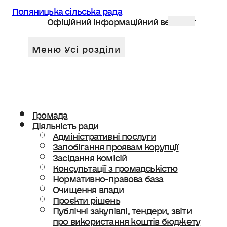
Поляницька сільська рада
Офіційний інформаційний веб сайт
Громада
Діяльність ради
Адміністративні послуги
Запобігання проявам корупції
Засідання комісій
Консультації з громадськістю
Нормативно-правова база
Очищення влади
Проєкти рішень
Публічні закупівлі, тендери, звіти
про використання коштів бюджету