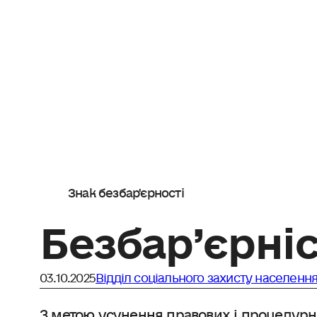
Знак безбар'єрності
Безбар’єрні
03.10.2025
Відділ соціального захисту населенн
З метою ycyнення правових i процедурн