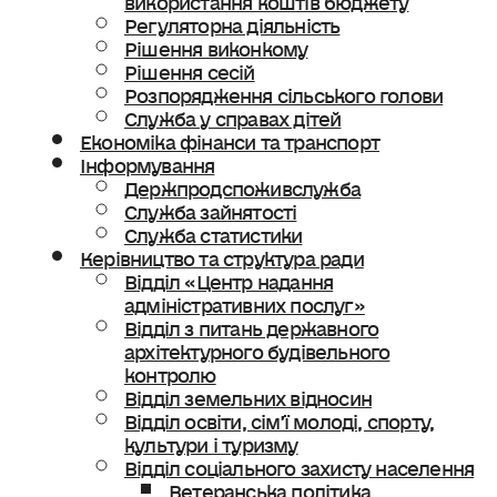
Регуляторна діяльність
Рішення виконкому
Рішення сесій
Розпорядження сільського голови
Служба у справах дітей
Економіка фінанси та транспорт
Інформування
Держпродспоживслужба
Служба зайнятості
Служба статистики
Керівництво та структура ради
Відділ «Центр надання
адміністративних послуг»
Відділ з питань державного
архітектурного будівельного
контролю
Відділ земельних відносин
Відділ освіти, сімʼї молоді, спорту,
культури і туризму
Відділ соціального захисту населення
Ветеранська політика