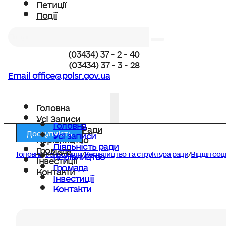
Петиції
Події
Пошук
(03434) 37 - 2 - 40
(03434) 37 - 3 - 28
Email office@polsr.gov.ua
Головна
Усі Записи
Головна
Діяльність Ради
Доступність
Усі записи
Керівництво
Діяльність ради
Громада
Головна
/
Усі розділи
/
Керівництво та структура ради
/
Відділ соц
Керівництво
Інвестиції
Громада
Контакти
Інвестиції
Контакти