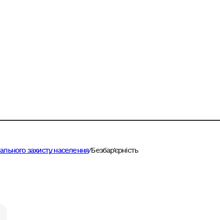
іального захисту населення
/
Безбар'єрність