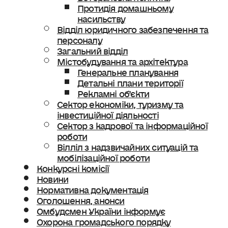
Протидія домашньому
насильству
Відділ юридичного забезпечення та
персоналу
Загальний відділ
Містобудування та архітектура
Генеральне планування
Детальні плани території
Рекламні об’єкти
Сектор економіки, туризму та
інвестиційної діяльності
Сектор з кадрової та інформаційної
роботи
Вілліл з надзвичайних ситуацій та
мобілізаційної роботи
Конкурсні комісії
Новини
Нормативна документація
Оголошення, анонси
Омбудсмен України інформує
Охорона громадського порядку