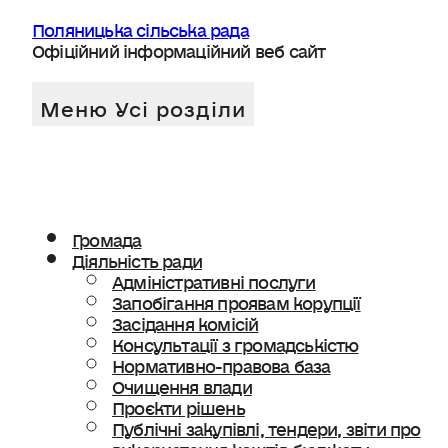
Поляницька сільська рада
Офіційний інформаційний веб сайт
Громада
Діяльність ради
Адміністративні послуги
Запобігання проявам корупції
Засідання комісій
Консультації з громадськістю
Нормативно-правова база
Очищення влади
Проєкти рішень
Публічні закупівлі, тендери, звіти про
використання коштів бюджету