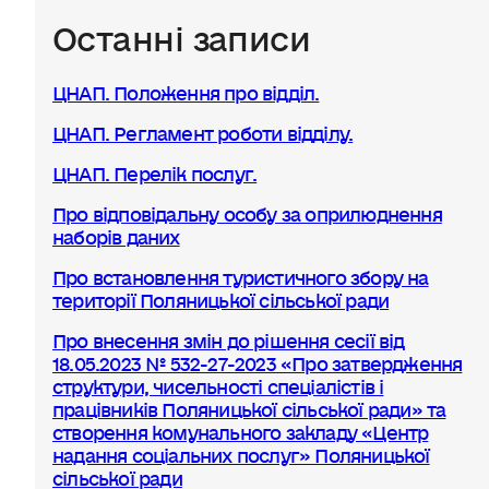
Останні записи
ЦНАП. Положення про відділ.
ЦНАП. Регламент роботи відділу.
ЦНАП. Перелік послуг.
Про відповідальну особу за оприлюднення
наборів даних
Про встановлення туристичного збору на
території Поляницької сільської ради
Про внесення змін до рішення сесії від
18.05.2023 № 532-27-2023 «Про затвердження
структури, чисельності спеціалістів і
працівників Поляницької сільської ради» та
створення комунального закладу «Центр
надання соціальних послуг» Поляницької
сільської ради