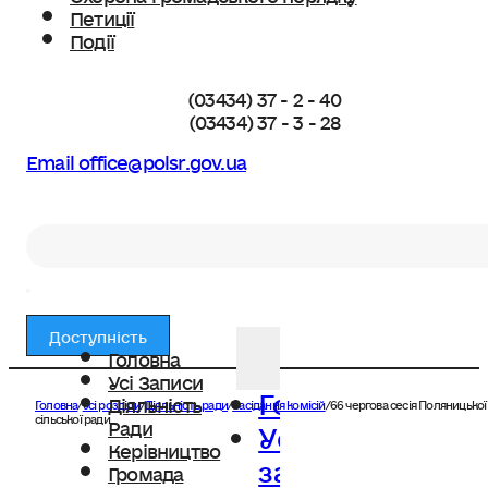
Петиції
Події
(03434) 37 - 2 - 40
(03434) 37 - 3 - 28
Email office@polsr.gov.ua
Пошук
Доступність
Головна
Усі Записи
Головна
Діяльність
Головна
/
Усі розділи
/
Діяльність ради
/
Засідання комісій
/
66 чергова сесія Поляницької
Усі
сільської ради.
Ради
Керівництво
записи
Громада