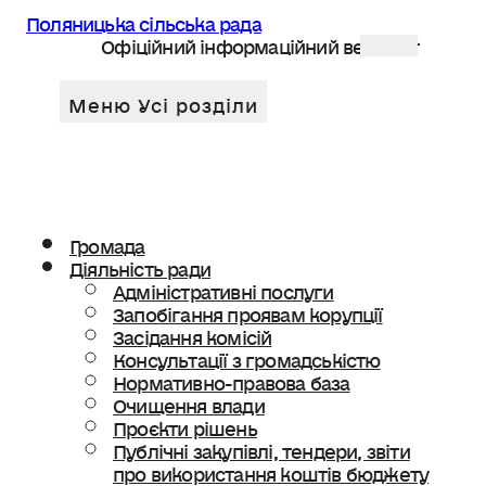
Поляницька сільська рада
Офіційний інформаційний веб сайт
Громада
Діяльність ради
Адміністративні послуги
Запобігання проявам корупції
Засідання комісій
Консультації з громадськістю
Нормативно-правова база
Очищення влади
Проєкти рішень
Публічні закупівлі, тендери, звіти
про використання коштів бюджету