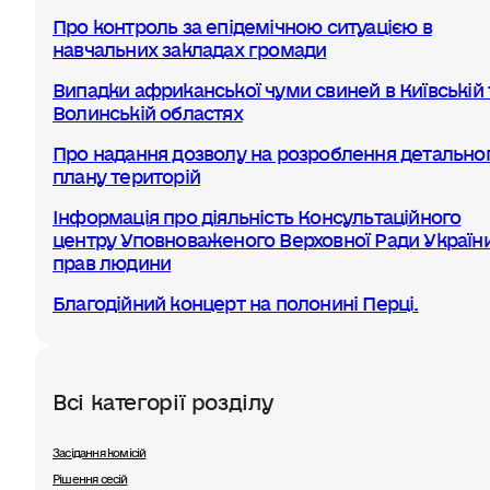
Про контроль за епідемічною ситуацією в
навчальних закладах громади
Випадки африканської чуми свиней в Київській 
Волинській областях
Про надання дозволу на розроблення детально
плану територій
Інформація про діяльність Консультаційного
центру Уповноваженого Верховної Ради України
прав людини
Благодійний концерт на полонині Перці.
Всі категорії розділу
Засідання комісій
Рішення сесій