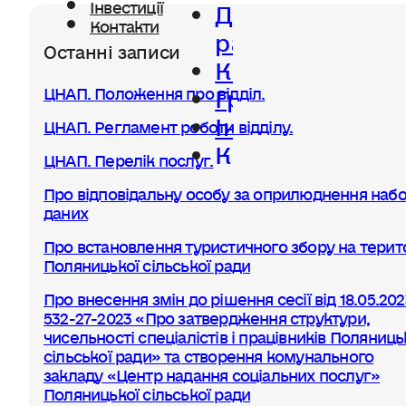
Діяльність
Інвестиції
Контакти
ради
Останні записи
Керівництво
Громада
ЦНАП. Положення про відділ.
Інвестиції
ЦНАП. Регламент роботи відділу.
Контакти
ЦНАП. Перелік послуг.
Про відповідальну особу за оприлюднення набо
даних
Про встановлення туристичного збору на терито
Поляницької сільської ради
Про внесення змін до рішення сесії від 18.05.20
532-27-2023 «Про затвердження структури,
чисельності спеціалістів і працівників Поляниць
сільської ради» та створення комунального
закладу «Центр надання соціальних послуг»
Поляницької сільської ради