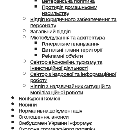
Протидія домашньому
насильству
Відділ юридичного забезпечення та
персоналу
Загальний відділ
Містобудування та архітектура
Генеральне планування
Детальні плани території
Рекламні об’єкти
Сектор економіки, туризму та
інвестиційної діяльності
Сектор з кадрової та інформаційної
роботи
Вілліл з надзвичайних ситуацій та
мобілізаційної роботи
Конкурсні комісії
Новини
Нормативна документація
Оголошення, анонси
Омбудсмен України інформує
Охорона громадського порядку