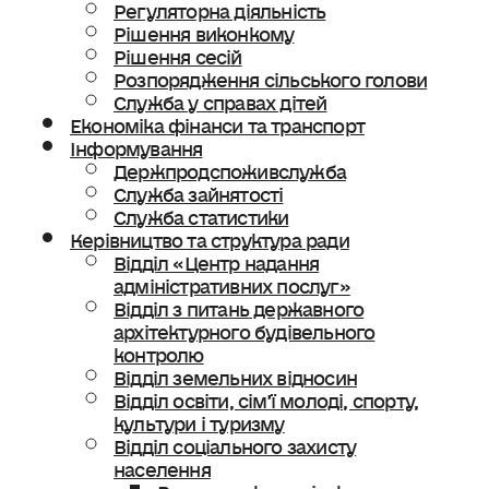
Регуляторна діяльність
Рішення виконкому
Рішення сесій
Розпорядження сільського голови
Служба у справах дітей
Економіка фінанси та транспорт
Інформування
Держпродспоживслужба
Служба зайнятості
Служба статистики
Керівництво та структура ради
Відділ «Центр надання
адміністративних послуг»
Відділ з питань державного
архітектурного будівельного
контролю
Відділ земельних відносин
Відділ освіти, сімʼї молоді, спорту,
культури і туризму
Відділ соціального захисту
населення
Ветеранська політика