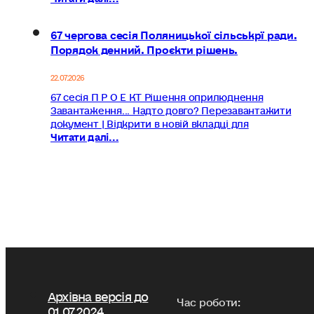
67 чергова сесія Поляницької сільськрї ради.
Порядок денний. Проєкти рішень.
22.07.2026
67 сесія П Р О Е КТ Рішення оприлюднення
Завантаження... Надто довго? Перезавантажити
документ | Відкрити в новій вкладці для
Читати далі...
Архівна версія до
Час роботи:
01.07.2024