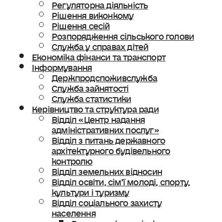
Регуляторна діяльність
Рішення виконкому
Рішення сесій
Розпорядження сільського голови
Служба у справах дітей
Економіка фінанси та транспорт
Інформування
Держпродспоживслужба
Служба зайнятості
Служба статистики
Керівництво та структура ради
Відділ «Центр надання
адміністративних послуг»
Відділ з питань державного
архітектурного будівельного
контролю
Відділ земельних відносин
Відділ освіти, сімʼї молоді, спорту,
культури і туризму
Відділ соціального захисту
населення
Ветеранська політика