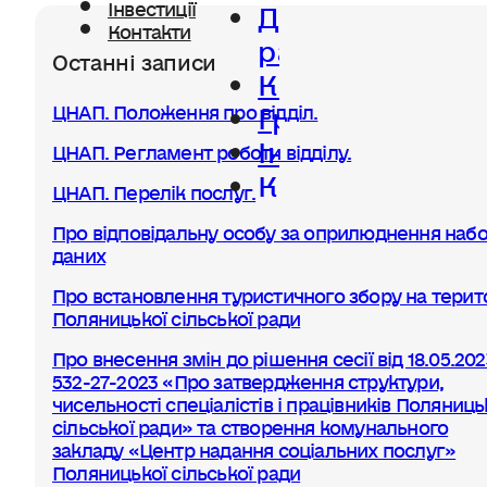
Діяльність
Інвестиції
Контакти
ради
Останні записи
Керівництво
Громада
ЦНАП. Положення про відділ.
Інвестиції
ЦНАП. Регламент роботи відділу.
Контакти
ЦНАП. Перелік послуг.
Про відповідальну особу за оприлюднення набо
даних
Про встановлення туристичного збору на терито
Поляницької сільської ради
Про внесення змін до рішення сесії від 18.05.20
532-27-2023 «Про затвердження структури,
чисельності спеціалістів і працівників Поляниць
сільської ради» та створення комунального
закладу «Центр надання соціальних послуг»
Поляницької сільської ради