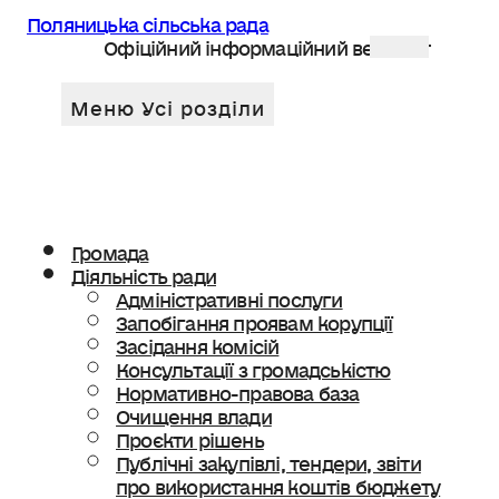
Поляницька сільська рада
Офіційний інформаційний веб сайт
Громада
Діяльність ради
Адміністративні послуги
Запобігання проявам корупції
Засідання комісій
Консультації з громадськістю
Нормативно-правова база
Очищення влади
Проєкти рішень
Публічні закупівлі, тендери, звіти
про використання коштів бюджету