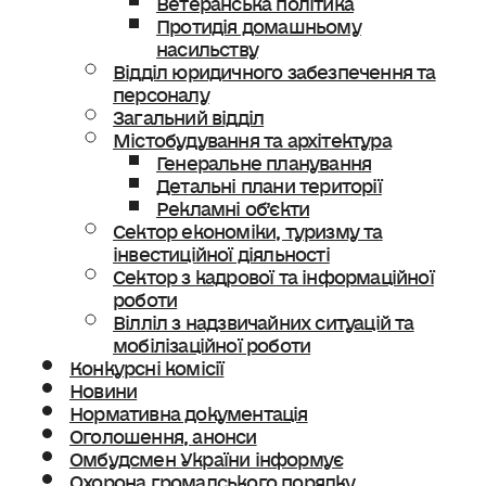
Протидія домашньому
насильству
Відділ юридичного забезпечення та
персоналу
Загальний відділ
Містобудування та архітектура
Генеральне планування
Детальні плани території
Рекламні об’єкти
Сектор економіки, туризму та
інвестиційної діяльності
Сектор з кадрової та інформаційної
роботи
Вілліл з надзвичайних ситуацій та
мобілізаційної роботи
Конкурсні комісії
Новини
Нормативна документація
Оголошення, анонси
Омбудсмен України інформує
Охорона громадського порядку