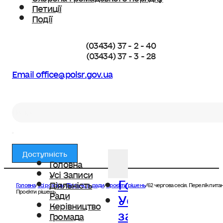
Петиції
Події
(03434) 37 - 2 - 40
(03434) 37 - 3 - 28
Email office@polsr.gov.ua
Пошук
Доступність
Головна
Усі Записи
Головна
Діяльність
Головна
/
Усі розділи
/
Діяльність ради
/
Проєкти рішень
/
62 чергова сесія. Перелік питан
Усі
Проєкти рішень.
Ради
Керівництво
записи
Громада