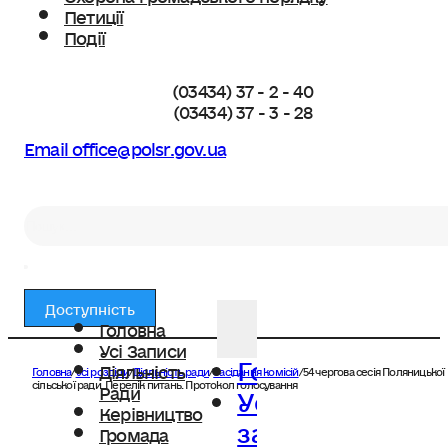
Петиції
Події
(03434) 37 - 2 - 40
(03434) 37 - 3 - 28
Email office@polsr.gov.ua
Пошук
Доступність
Головна
Усі Записи
Головна
Діяльність
Головна
/
Усі розділи
/
Діяльність ради
/
Засідання комісій
/
54 чергова сесія Поляницької
Усі
сільської ради. Перелік питань. Протокол голосування
Ради
Керівництво
записи
Громада