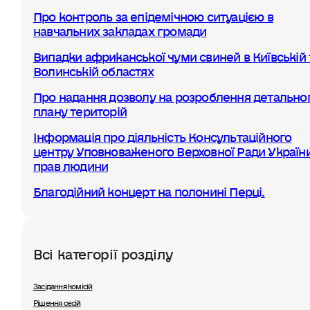
Про контроль за епідемічною ситуацією в
навчальних закладах громади
Випадки африканської чуми свиней в Київській 
Волинській областях
Про надання дозволу на розроблення детально
плану територій
Інформація про діяльність Консультаційного
центру Уповноваженого Верховної Ради України
прав людини
Благодійний концерт на полонині Перці.
Всі категорії розділу
Засідання комісій
Рішення сесій