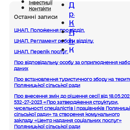
Діяльність
Інвестиції
Контакти
ради
Останні записи
Керівництво
Громада
ЦНАП. Положення про відділ.
Інвестиції
ЦНАП. Регламент роботи відділу.
Контакти
ЦНАП. Перелік послуг.
Про відповідальну особу за оприлюднення набо
даних
Про встановлення туристичного збору на терито
Поляницької сільської ради
Про внесення змін до рішення сесії від 18.05.20
532-27-2023 «Про затвердження структури,
чисельності спеціалістів і працівників Поляниць
сільської ради» та створення комунального
закладу «Центр надання соціальних послуг»
Поляницької сільської ради