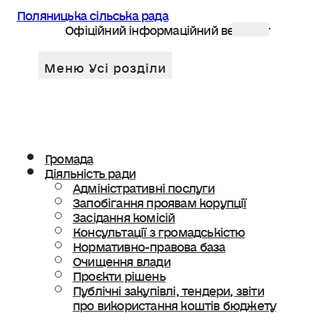
Поляницька сільська рада
Офіційний інформаційний веб сайт
Громада
Діяльність ради
Адміністративні послуги
Запобігання проявам корупції
Засідання комісій
Консультації з громадськістю
Нормативно-правова база
Очищення влади
Проєкти рішень
Публічні закупівлі, тендери, звіти
про використання коштів бюджету