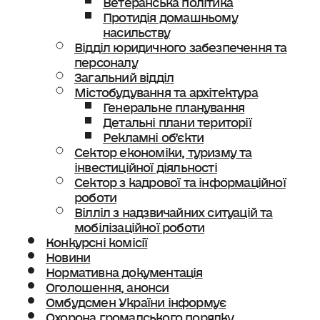
Протидія домашньому
насильству
Відділ юридичного забезпечення та
персоналу
Загальний відділ
Містобудування та архітектура
Генеральне планування
Детальні плани території
Рекламні об’єкти
Сектор економіки, туризму та
інвестиційної діяльності
Сектор з кадрової та інформаційної
роботи
Вілліл з надзвичайних ситуацій та
мобілізаційної роботи
Конкурсні комісії
Новини
Нормативна документація
Оголошення, анонси
Омбудсмен України інформує
Охорона громадського порядку