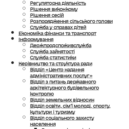
Регуляторна діяльність
Рішення виконкому
Рішення сесій
Розпорядження сільського голови
Служба у справах дітей
Економіка фінанси та транспорт
Інформування
Держпродспоживслужба
Служба зайнятості
Служба статистики
Керівництво та структура ради
Відділ «Центр надання
адміністративних послуг»
Відділ з питань державного
архітектурного будівельного
контролю
Відділ земельних відносин
Відділ освіти, сімʼї молоді, спорту,
культури і туризму
Відділ соціального захисту
населення
Ветеранська політика